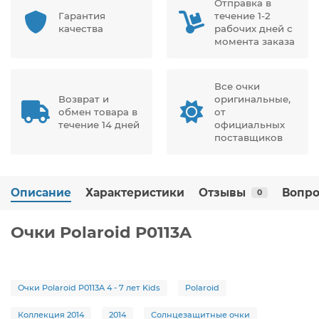
Отправка в
Гарантия
течение 1-2
качества
рабочих дней с
момента заказа
Все очки
Возврат и
оригинальные,
обмен товара в
от
течение 14 дней
официальных
поставщиков
Описание
Характеристики
Отзывы
Вопро
0
Очки Polaroid P0113A
Очки Polaroid P0113A 4 - 7 лет Kids
Polaroid
Коллекция 2014
2014
Солнцезащитные очки