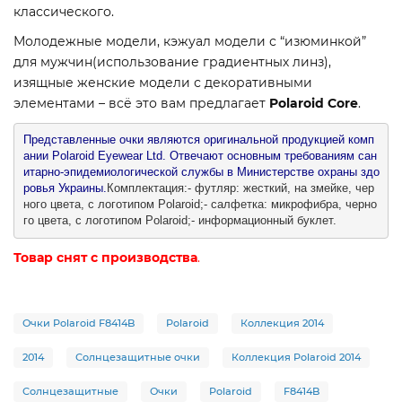
классического.
Молодежные модели, кэжуал модели с “изюминкой”
для мужчин(использование градиентных линз),
изящные женские модели с декоративными
элементами – всё это вам предлагает
Polaroid Core
.
Представленные очки являются оригинальной продукцией комп
ании Polaroid Eyewear Ltd. Отвечают основным требованиям сан
итарно-эпидемиологической службы в Министерстве охраны здо
ровья Украины.
Комплектация:- футляр: жесткий, на змейке, чер
ного цвета, с логотипом Polaroid;- салфетка: микрофибра, черно
го цвета, с логотипом Polaroid;- информационный буклет.
Товар снят с производства
.
Очки Polaroid F8414B
Polaroid
Коллекция 2014
2014
Солнцезащитные очки
Коллекция Polaroid 2014
Солнцезащитные
Очки
Polaroid
F8414B