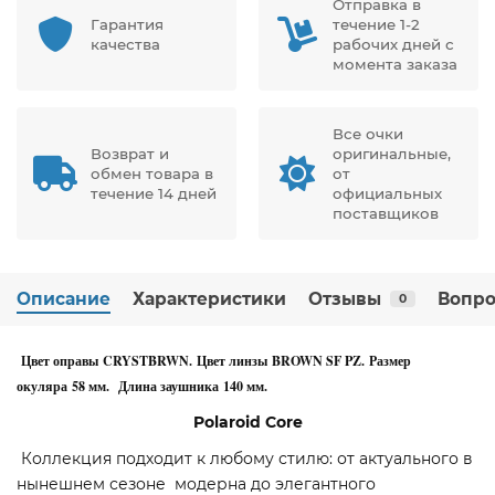
Отправка в
Гарантия
течение 1-2
качества
рабочих дней с
момента заказа
Все очки
Возврат и
оригинальные,
обмен товара в
от
течение 14 дней
официальных
поставщиков
Описание
Характеристики
Отзывы
Вопро
0
Цвет оправы CRYSTBRWN. Цвет линзы BROWN SF PZ. Размер
окуляра 58 мм. Длина заушника 140 мм.
Polaroid
Core
Коллекция подходит к любому стилю: от актуального в
нынешнем сезоне модерна до элегантного