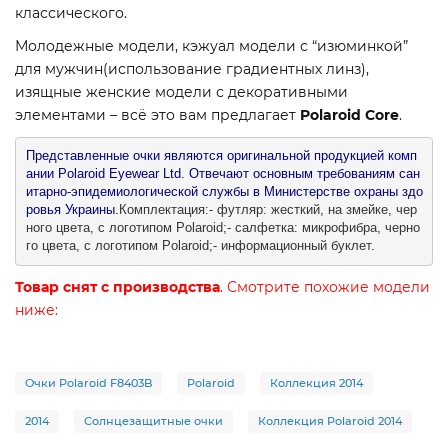
классического.
Молодежные модели, кэжуал модели с “изюминкой”
для мужчин(использование градиентных линз),
изящные женские модели с декоративными
элементами – всё это вам предлагает
Polaroid Core
.
Представленные очки являются оригинальной продукцией комп
ании Polaroid Eyewear Ltd. Отвечают основным требованиям сан
итарно-эпидемиологической службы в Министерстве охраны здо
ровья Украины.
Комплектация:- футляр: жесткий, на змейке, чер
ного цвета, с логотипом Polaroid;- салфетка: микрофибра, черно
го цвета, с логотипом Polaroid;- информационный буклет.
Товар снят с производства
. Смотрите похожие модели
ниже:
Очки Polaroid F8403B
Polaroid
Коллекция 2014
2014
Солнцезащитные очки
Коллекция Polaroid 2014