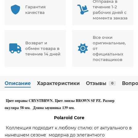
Отправка в
Гарантия
течение 1-2
качества
рабочих дней с
момента заказа
Все очки
Возврат и
оригинальные,
обмен товара в
от
течение 14 дней
официальных
поставщиков
Описание
Характеристики
Отзывы
Вопро
0
Цвет оправы CRYSTBRWN. Цвет линзы BROWN SF PZ. Размер
окуляра 58 мм. Длина заушника 139 мм.
Polaroid
Core
Коллекция подходит к любому стилю: от актуального в
нынешнем сезоне модерна до элегантного