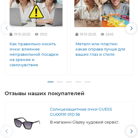
19.10.2025
2102
19.10.2025
2245
Как правильно носить
Металл или пластик:
очки: влияние
какая оправа лучше для
неправильной посадки
ваших глаз и стиля
на зрение и
самочувствие
Отзывы наших покупателей
Солнцезащитные очки GUESS
GU00191 01D 56
В магазині Glazey чудовий сервіс!..