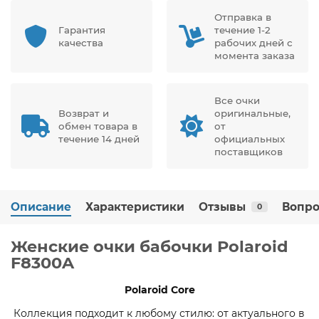
Отправка в
Гарантия
течение 1-2
качества
рабочих дней с
момента заказа
Все очки
Возврат и
оригинальные,
обмен товара в
от
течение 14 дней
официальных
поставщиков
Описание
Характеристики
Отзывы
Вопро
0
Женские очки бабочки Polaroid
F8300A
Polaroid
Core
Коллекция подходит к любому стилю: от актуального в