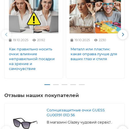
19.10.2025
2092
19.10.2025
2230
Как правильно носить
Металл или пластик:
очки: влияние
какая оправа лучше для
неправильной посадки
ваших глаз и стиля
на зрение и
самочувствие
Отзывы наших покупателей
Солнцезащитные очки GUESS
GU00191 01D 56
В магазині Glazey чудовий сервіс!..