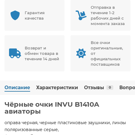
Отправка в
Гарантия
течение 1-2
качества
рабочих дней с
момента заказа
Все очки
Возврат и
оригинальные,
обмен товара в
от
течение 14 дней
официальных
поставщиков
Описание
Характеристики
Отзывы
Вопро
0
Чёрные очки INVU B1410A
авиаторы
оправа черная, черные пластиковые заушники, линзы
поляризованные серые,