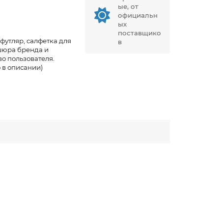
ые, от
официальн
ых
поставщико
футляр, салфетка для
в
шюра бренда и
о пользователя.
 в описании)