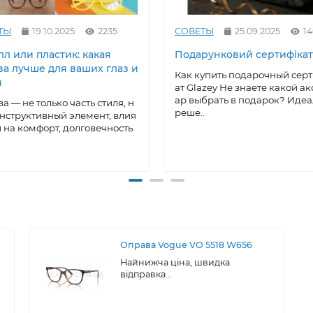
ТЫ
19.10.2025
2235
СОВЕТЫ
25.09.2025
14
л или пластик: какая
Подарунковий сертифікат
ва лучше для ваших глаз и
Как купить подарочный сер
я
ат Glazey Не знаете какой ак
ар выбрать в подарок? Иде
а — не только часть стиля, н
реше..
онструктивный элемент, влия
на комфорт, долговечность
Оправа Vogue VO 5518 W656
Найнижча ціна, швидка
відправка ..