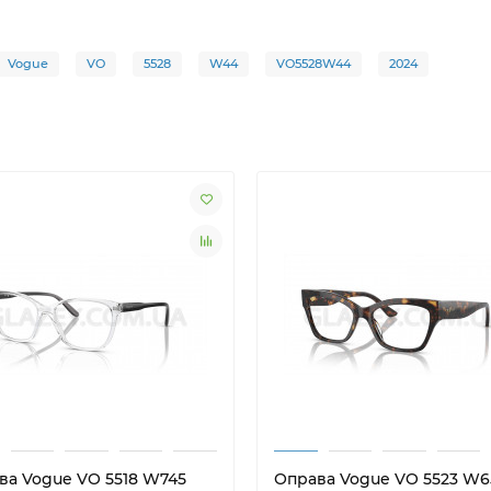
Vogue
VO
5528
W44
VO5528W44
2024
ва Vogue VO 5518 W745
Оправа Vogue VO 5523 W6