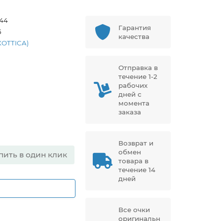
44
Гарантия
5
качества
XOTTICA)
Отправка в
течение 1-2
рабочих
дней с
момента
заказа
Возврат и
обмен
пить в один клик
товара в
течение 14
дней
Все очки
оригинальн