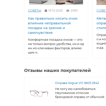
СОВЕТЫ
19.10.2025
2095
СОВЕ
Как правильно носить очки:
Метал
влияние неправильной
опра
посадки на зрение и
стил
самочувствие
Оправ
о и к
Комфортная посадка очков — это
ющий 
не только вопрос удобства, но и од
и да..
ин из ключевых факторов, влияю
щих н..
Отзывы наших покупателей
Оправа Vogue VO 5603 2942
Не могу ею налюбоваться.
Неуловимое отличие
брендовой оправы от обычной.
..