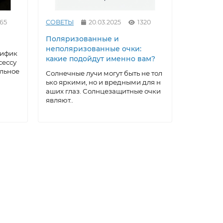
65
СОВЕТЫ
20.03.2025
1320
СОВЕТЫ
Поляризованные и
Как выр
неполяризованные очки:
под себ
тифик
какие подойдут именно вам?
очки: ма
сессу
домашни
альное
Солнечные лучи могут быть не тол
ько яркими, но и вредными для н
Солнцеза
аших глаз. Солнцезащитные очки
ксессуар,
являют..
а, котора
ти..