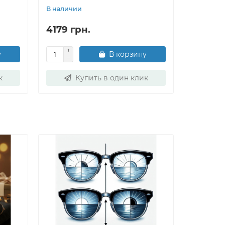
В наличии
В наличи
4179 грн.
4179 г
у
В корзину
к
Купить в один клик
К