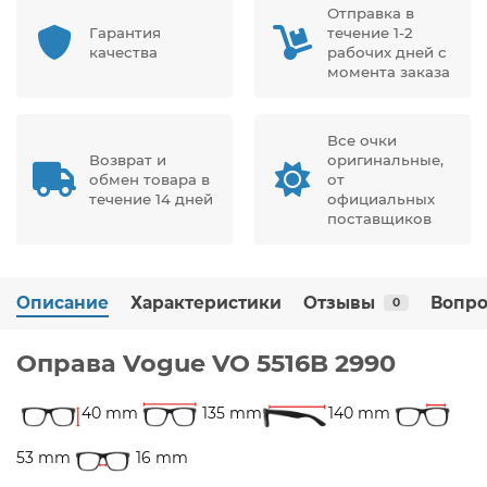
Отправка в
Гарантия
течение 1-2
качества
рабочих дней с
момента заказа
Все очки
Возврат и
оригинальные,
обмен товара в
от
течение 14 дней
официальных
поставщиков
Описание
Характеристики
Отзывы
Вопро
0
Оправа Vogue VO 5516B 2990
40 mm
135 mm
140 mm
53 mm
16 mm