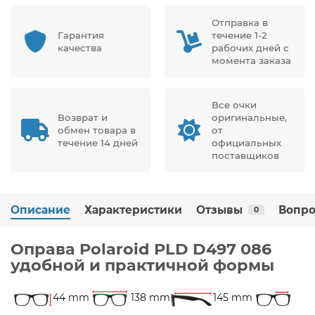
Отправка в
Гарантия
течение 1-2
качества
рабочих дней с
момента заказа
Все очки
Возврат и
оригинальные,
обмен товара в
от
течение 14 дней
официальных
поставщиков
Описание
Характеристики
Отзывы
Вопро
0
Оправа Polaroid PLD D497 086
удобной и практичной формы
44 mm
138 mm
145 mm