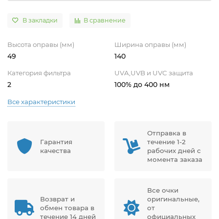
В закладки
В сравнение
Высота оправы (мм)
Ширина оправы (мм)
49
140
Категория фильтра
UVA,UVB и UVC защита
2
100% до 400 нм
Все характеристики
Отправка в
Гарантия
течение 1-2
качества
рабочих дней с
момента заказа
Все очки
Возврат и
оригинальные,
обмен товара в
от
течение 14 дней
официальных