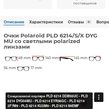
поставщиков
Описание
Характеристики
Отзывы
Вопро
0
Очки Polaroid PLD 6214/S/X DYG
MU со светлыми polarized
линзами
49 mm
140 mm
145 mm
56 mm
17 mm