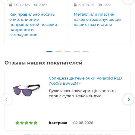
19.10.2025
2087
19.10.2025
2222
Как правильно носить
Металл или пластик:
очки: влияние
какая оправа лучше для
неправильной посадки
ваших глаз и стиля
на зрение и
самочувствие
Отзывы наших покупателей
Солнцезащитные очки Polaroid PLD
7050/S B3V52MF
Дуже класні окуляри, ціна вогонь,
сервіс супер. Рекомендую!!!..
Катерина
02.08.2026