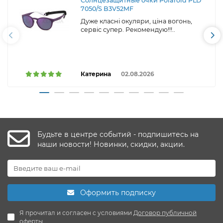
Солнцезащитные очки Polaroid PLD
7050/S B3V52MF
Дуже класні окуляри, ціна вогонь,
сервіс супер. Рекомендую!!!..
Катерина
02.08.2026
Будьте в центре событий - подпишитесь на
наши новости! Новинки, скидки, акции.
Оформить подписку
Я прочитал и согласен с условиями
Договор публичной
оферты