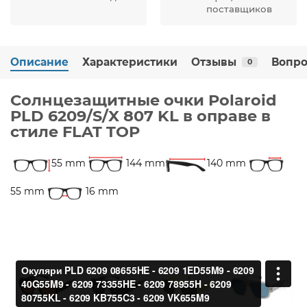
поставщиков
Описание
Характеристики
Отзывы
Вопро
0
Солнцезащитные очки Polaroid
PLD 6209/S/X 807 KL в оправе в
стиле FLAT TOP
55 mm
144 mm
140 mm
55 mm
16 mm