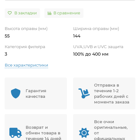
В закладки
В сравнение
Высота оправы (мм)
Ширина оправы (мм)
55
144
Категория фильтра
UVA,UVB и UVC защита
3
100% до 400 нм
Все характеристики
Отправка в
Гарантия
течение 1-2
качества
рабочих дней с
момента заказа
Все очки
Возврат и
оригинальные,
обмен товара в
от
течение 14 дней
официальных