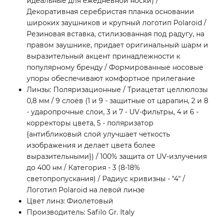
идеальные для ежедневной носки) /
Декоративная серебристая планка основании
широких заушников и крупный логотип Polaroid /
Резиновая вставка, стилизованная под радугу, на
правом заушнике, придает оригинальный шарм и
выразительный акцент принадлежности к
популярному бренду / Формированные носовые
упоры обеспечивают комфортное прилегание
Линзы: Поляризационные / Триацетат целлюлозы
0,8 мм / 9 слоёв (1 и 9 - защитные от царапин, 2 и 8
- ударопрочные слои, 3 и 7 - UV-фильтры, 4 и 6 -
корректоры цвета, 5 - поляризатор
{антибликовый слой улучшает четкость
изображения и делает цвета более
выразительными}) / 100% защита от UV-излучения
до 400 нм / Категория - 3 (8-18%
светопропускания) / Радиус кривизны - "4" /
Логотип Polaroid на левой линзе
Цвет линз: Фиолетовый
Производитель: Safilo Gr. Italy