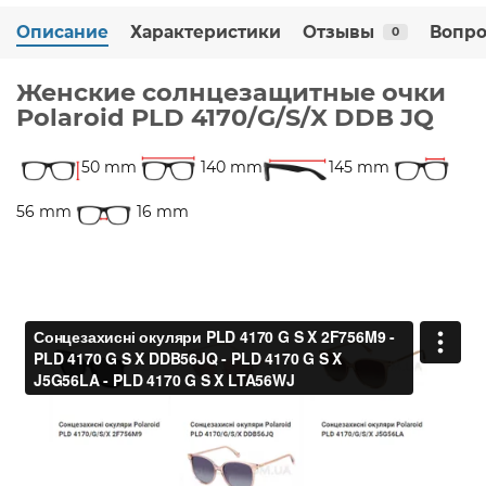
Описание
Характеристики
Отзывы
Вопро
0
Женские солнцезащитные очки
Polaroid PLD 4170/G/S/X DDB JQ
50 mm
140 mm
145 mm
56 mm
16 mm