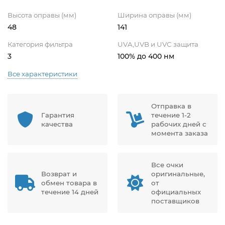
Высота оправы (мм)
Ширина оправы (мм)
48
141
Категория фильтра
UVA,UVB и UVC защита
3
100% до 400 нм
Все характеристики
Отправка в
Гарантия
течение 1-2
качества
рабочих дней с
момента заказа
Все очки
Возврат и
оригинальные,
обмен товара в
от
течение 14 дней
официальных
поставщиков