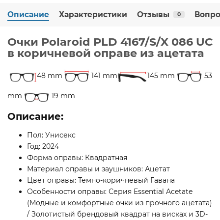
Описание
Характеристики
Отзывы
Вопро
0
Очки Polaroid PLD 4167/S/X 086 UC
в коричневой оправе из ацетата
48 mm
141 mm
145 mm
53
mm
19 mm
Описание:
Пол: Унисекс
Год: 2024
Форма оправы: Квадратная
Материал оправы и заушников: Ацетат
Цвет оправы: Темно-коричневый Гавана
Особенности оправы: Серия Essential Acetate
(Модные и комфортные очки из прочного ацетата)
/ Золотистый брендовый квадрат на висках и 3D-