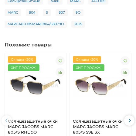
Солнцезащитные
очки
MARC
JACOBS
MARC
804
S
807
9O
MARCJACOBSMARC804/S8079O
2025
Похожие товары
Скидка -20%
Скидка -20%
ХИТ ПРОДАЖ!
ХИТ ПРОДАЖ!
Солнцезащитные очки
Солнцезащитные очки
MARC JACOBS MARC
MARC JACOBS MARC
805/S RHL 9O
805/S S9E 3X