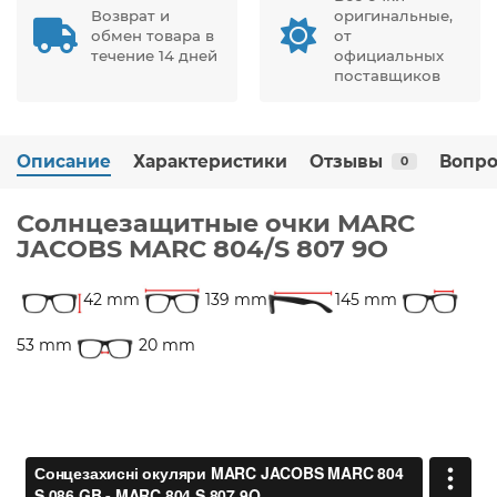
Возврат и
оригинальные,
обмен товара в
от
течение 14 дней
официальных
поставщиков
Описание
Характеристики
Отзывы
Вопро
0
Солнцезащитные очки MARC
JACOBS MARC 804/S 807 9O
42 mm
139 mm
145 mm
53 mm
20 mm