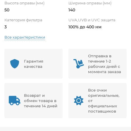
Высота оправы (мм)
Ширина оправы (мм)
50
140
Категория фильтра
UVA,UVB и UVC защита
3
100% до 400 нм
Все характеристики
Отправка в
Гарантия
течение 1-2
качества
рабочих дней с
момента заказа
Все очки
Возврат и
оригинальные,
обмен товара в
от
течение 14 дней
официальных
поставщиков