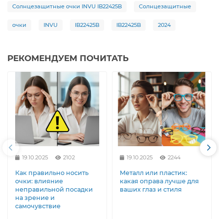
Солнцезащитные очки INVU IB22425B
Солнцезащитные
очки
INVU
IB22425B
IB22425B
2024
РЕКОМЕНДУЕМ ПОЧИТАТЬ
19.10.2025
2102
19.10.2025
2244
Как правильно носить
Металл или пластик:
очки: влияние
какая оправа лучше для
неправильной посадки
ваших глаз и стиля
на зрение и
самочувствие