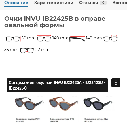
Описание
Характеристики
Отзывы
Вопро
0
Очки INVU IB22425B в оправе
овальной формы
50 mm
140 mm
149 mm
55 mm
22 mm