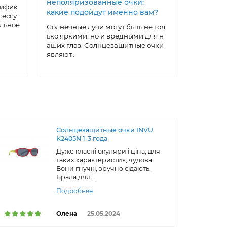
неполяризованные очки:
под себ
тифик
какие подойдут именно вам?
очки: ма
сессу
домашни
альное
Солнечные лучи могут быть не тол
ько яркими, но и вредными для н
Солнцеза
аших глаз. Солнцезащитные очки
ксессуар,
являют..
а, котора
ти..
Солнцезащитные очки INVU
K2405N 1-3 года
Дуже класні окуляри і ціна, для
таких характеристик, чудова.
Вони гнучкі, зручно сідають.
Брала для ..
Подробнее
Олена
25.05.2024