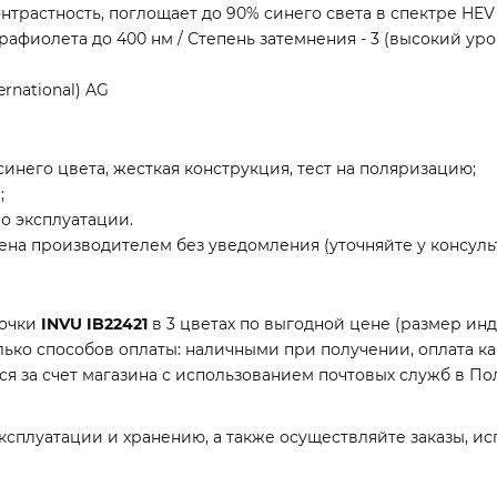
трастность, поглощает до 90% синего света в спектре HEV
трафиолета до 400 нм / Степень затемнения - 3 (высокий ур
rnational) AG
инего цвета, жесткая конструкция, тест на поляризацию;
;
о эксплуатации.
на производителем без уведомления (уточняйте у консульт
 очки
INVU IB22421
в 3 цветах по выгодной цене (размер ин
ко способов оплаты: наличными при получении, оплата ка
тся за счет магазина с использованием почтовых служб в П
ксплуатации и хранению, а также осуществляйте заказы, ис