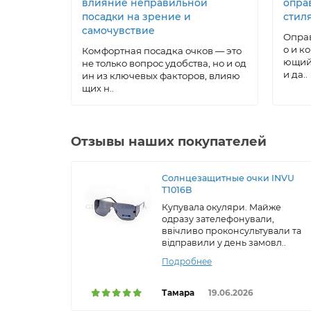
влияние неправильной
опра
посадки на зрение и
стил
самочувствие
Оправ
о и к
Комфортная посадка очков — это
ющий 
не только вопрос удобства, но и од
и да..
ин из ключевых факторов, влияю
щих н..
Отзывы наших покупателей
Солнцезащитные очки INVU
T1016B
Купувала окуляри. Майже
одразу зателефонували,
ввічливо проконсультували та
відправили у день замовл..
Подробнее
Тамара
19.06.2026