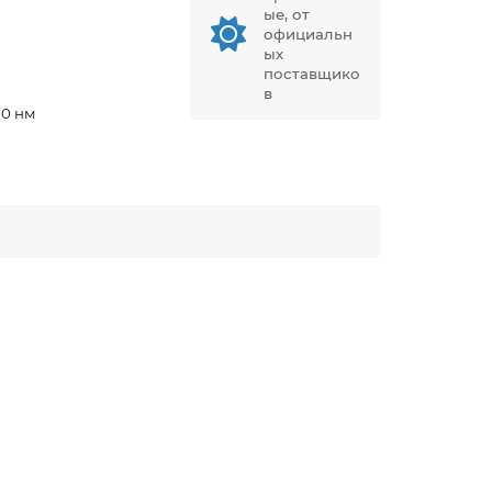
ые, от
официальн
ых
поставщико
в
00 нм