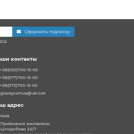
Оформить подписку
ерты
аши контакты
+38(050)700-15-00
+38(077)700-15-00
+38(073)700-15-00
glazeycomua@ukr.net
аш адрес
Київ
Приймання замовлень:
Цілодобово 24/7