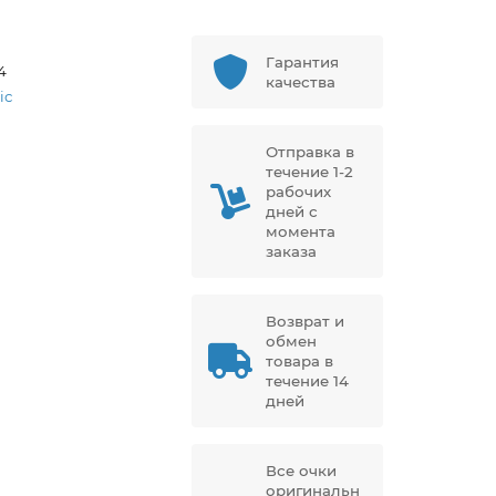
Гарантия
4
качества
ic
Отправка в
течение 1-2
рабочих
дней с
момента
заказа
Возврат и
обмен
товара в
течение 14
дней
Все очки
оригинальн