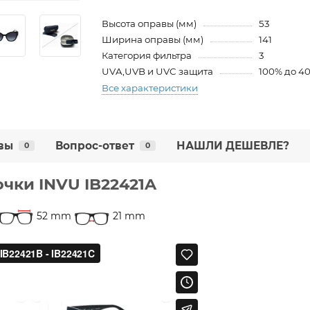
Высота оправы (мм)
53
Ширина оправы (мм)
141
Категория фильтра
3
UVA,UVB и UVC защита
100% до 4
Все характеристики
вы
Вопрос-ответ
НАШЛИ ДЕШЕВЛЕ?
0
0
чки INVU IB22421A
52 mm
21 mm