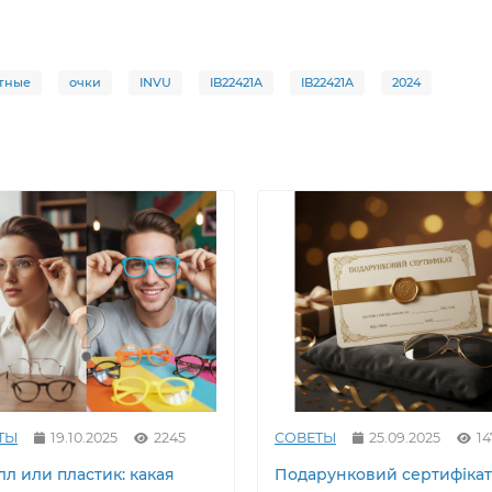
тные
очки
INVU
IB22421A
IB22421A
2024
ТЫ
19.10.2025
2245
СОВЕТЫ
25.09.2025
14
л или пластик: какая
Подарунковий сертифікат