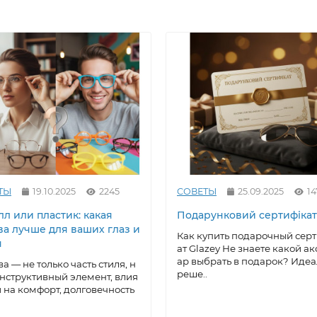
ТЫ
19.10.2025
2245
СОВЕТЫ
25.09.2025
14
л или пластик: какая
Подарунковий сертифікат
ва лучше для ваших глаз и
Как купить подарочный сер
я
ат Glazey Не знаете какой ак
ар выбрать в подарок? Иде
а — не только часть стиля, н
реше..
онструктивный элемент, влия
на комфорт, долговечность