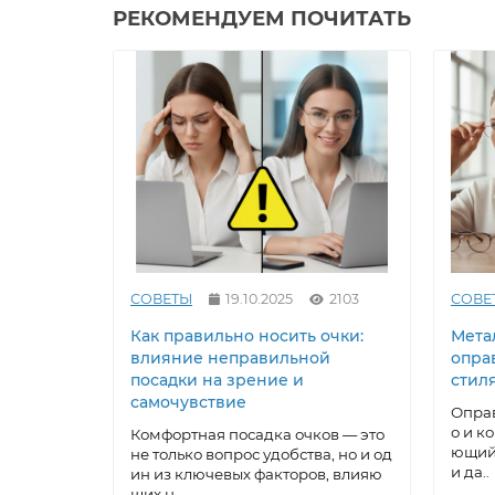
РЕКОМЕНДУЕМ ПОЧИТАТЬ
СОВЕТЫ
19.10.2025
2103
СОВЕ
Как правильно носить очки:
Метал
влияние неправильной
опра
посадки на зрение и
стил
самочувствие
Оправ
о и к
Комфортная посадка очков — это
ющий 
не только вопрос удобства, но и од
и да..
ин из ключевых факторов, влияю
щих н..