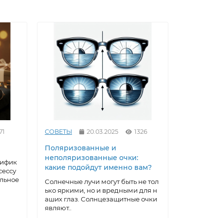
71
СОВЕТЫ
20.03.2025
1326
СОВЕТЫ
Поляризованные и
Как выр
неполяризованные очки:
под себ
тифик
какие подойдут именно вам?
очки: ма
сессу
домашни
альное
Солнечные лучи могут быть не тол
ько яркими, но и вредными для н
Солнцеза
аших глаз. Солнцезащитные очки
ксессуар,
являют..
а, котора
ти..