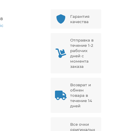
Гарантия
58
качества
ic
Отправка в
течение 1-2
рабочих
дней с
момента
заказа
Возврат и
обмен
товара в
течение 14
дней
Все очки
оригинальн