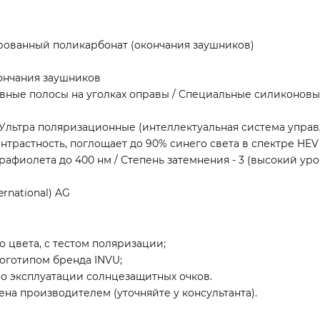
рованный поликарбонат (окончания заушников)
кончания заушников
вные полосы на уголках оправы / Специальные силиконовы
/ Ультра поляризационные (интеллектуальная система упра
трастность, поглощает до 90% синего света в спектре HEV
трафиолета до 400 нм / Степень затемнения - 3 (высокий ур
rnational) AG
 цвета, с тестом поляризации;
логотипом бренда INVU;
о эксплуатации солнцезащитных очков.
на производителем (уточняйте у консультанта).