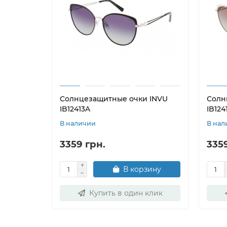
Солнцезащитные очки INVU
Солн
IB12413A
IB124
В наличии
В нал
3359 грн.
3359
В корзину
Купить в один клик