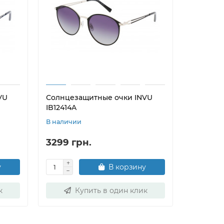
VU
Солнцезащитные очки INVU
Солнцез
IB12414A
IB22413A
В наличии
В наличи
3299 грн.
2279 г
у
В корзину
к
Купить в один клик
К