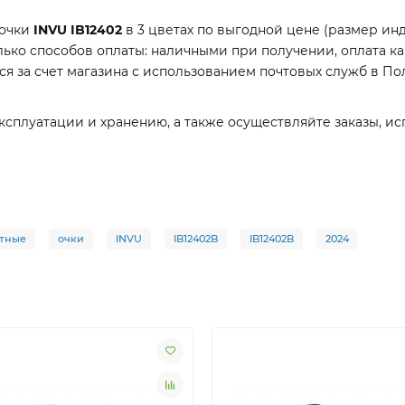
 очки
INVU IB12402
в 3 цветах по выгодной цене (размер ин
ко способов оплаты: наличными при получении, оплата ка
тся за счет магазина с использованием почтовых служб в П
ксплуатации и хранению, а также осуществляйте заказы, ис
тные
очки
INVU
IB12402B
IB12402B
2024