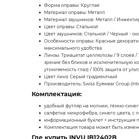
Форма оправы: Круглая
Материал оправы: Металл
Материал заушников: Металл / Инжекти
Цвет оправы: Стальной
Цвет заушников: Стальной / Чёрный - о
Особенности оправы: Красные декорати
максимального удобства
Линзы: Триацетат целлюлозы / 9 слоёв 
зрение без бликов и исключительную кон
утомляемость глаз) / 100% защита от уль
Цвет линз: Серый градиентный
Производитель: Swiss Eyewear Group (Inte
Комплектация:
удобный футляр на молнии, тёмно-синего
салфетка: микрофибра, синего цвета, с 
информационный буклет + инструкция п
Комплектация товара может быть измене
Где купить INVU IB12402B