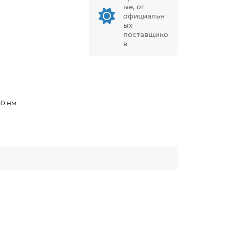
ые, от
официальн
ых
поставщико
в
00 нм