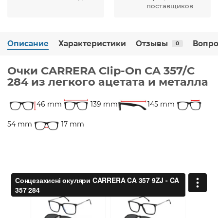
поставщиков
Описание
Характеристики
Отзывы
Вопро
0
Очки CARRERA Clip-On CA 357/C
284 из легкого ацетата и металла
46 mm
139 mm
145 mm
54 mm
17 mm