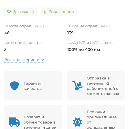
В закладки
В сравнение
Высота оправы (мм)
Ширина оправы (мм)
46
139
Категория фильтра
UVA,UVB и UVC защита
3
100% до 400 нм
Все характеристики
Отправка в
Гарантия
течение 1-2
качества
рабочих дней с
момента заказа
Все очки
Возврат и
оригинальные,
обмен товара в
от
течение 14 дней
официальных