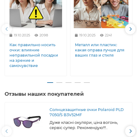
19.10.2025
2098
19.10.2025
2241
Как правильно носить
Металл или пластик:
очки: влияние
какая оправа лучше для
неправильной посадки
ваших глаз и стиля
на зрение и
самочувствие
Отзывы наших покупателей
Солнцезащитные очки Polaroid PLD
7050/S B3V52MF
Дуже класні окуляри, ціна вогонь,
сервіс супер. Рекомендую!!!..