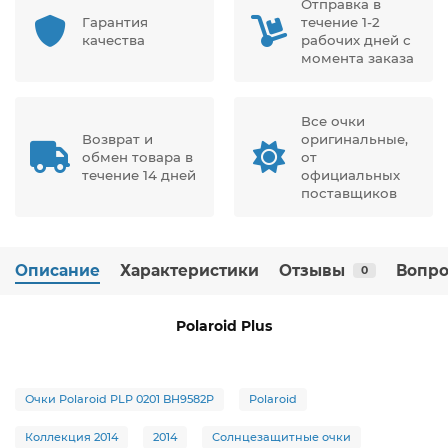
Отправка в
Гарантия
течение 1-2
качества
рабочих дней с
момента заказа
Все очки
Возврат и
оригинальные,
обмен товара в
от
течение 14 дней
официальных
поставщиков
Описание
Характеристики
Отзывы
Вопро
0
Polaroid Plus
Очки Polaroid PLP 0201 BH9582P
Polaroid
Коллекция 2014
2014
Солнцезащитные очки