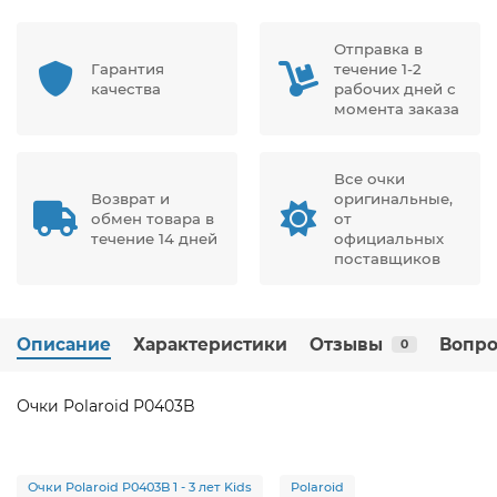
Отправка в
Гарантия
течение 1-2
качества
рабочих дней с
момента заказа
Все очки
Возврат и
оригинальные,
обмен товара в
от
течение 14 дней
официальных
поставщиков
Описание
Характеристики
Отзывы
Вопро
0
Очки Polaroid P0403B
Очки Polaroid P0403B 1 - 3 лет Kids
Polaroid