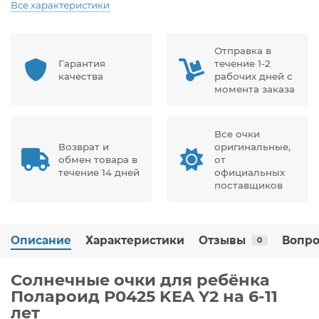
Все характеристики
Отправка в
Гарантия
течение 1-2
качества
рабочих дней с
момента заказа
Все очки
Возврат и
оригинальные,
обмен товара в
от
течение 14 дней
официальных
поставщиков
Описание
Характеристики
Отзывы
Вопро
0
Солнечные очки для ребёнка
Полароид P0425 KEA Y2 на 6-11
лет