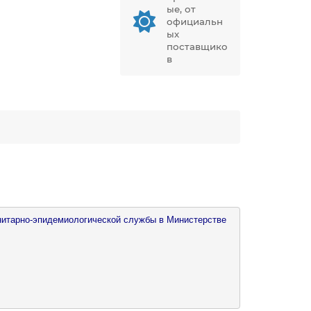
ые, от
официальн
ых
поставщико
в
нитарно-эпидемиологической службы в Министерстве 