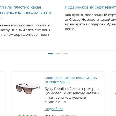
л или пластик: какая
Подарунковий сертифікат
ва лучше для ваших глаз и
Как купить подарочный сер
я
ат Glazey Не знаете какой ак
ар выбрать в подарок? Иде
а — не только часть стиля, н
реше..
онструктивный элемент, влия
на комфорт, долговечность
Солнцезащитные очки GUESS
GU00169 52F 58
Був у Греції, побачив і приміряв
цю модель у місцевому магазині
— там вона коштувала зі
знижкою 129 ..
Подробнее