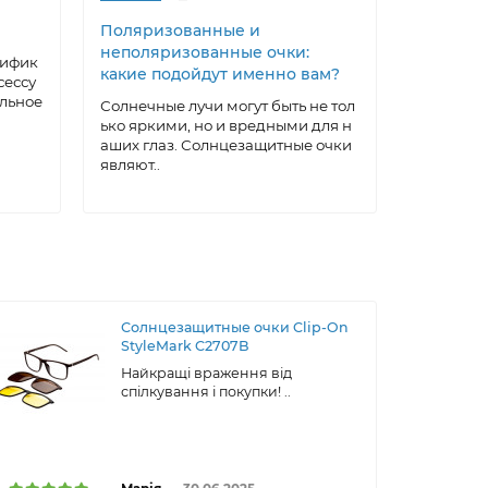
Поляризованные и
Как выр
неполяризованные очки:
под себ
тифик
какие подойдут именно вам?
очки: ма
сессу
домашни
альное
Солнечные лучи могут быть не тол
ько яркими, но и вредными для н
Солнцеза
аших глаз. Солнцезащитные очки
ксессуар,
являют..
а, котора
ти..
Солнцезащитные очки Clip-On
StyleMark C2707B
Найкращі враження від
спілкування і покупки! ..