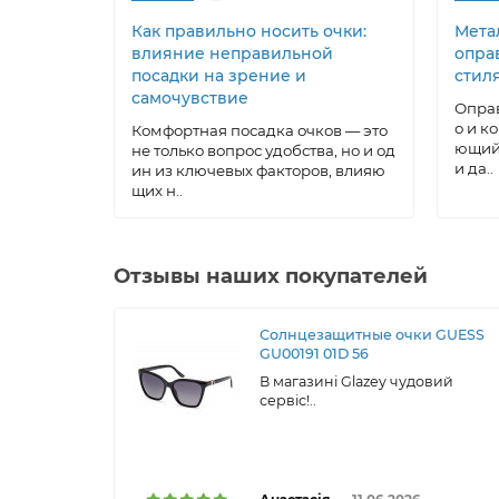
Как правильно носить очки:
Метал
влияние неправильной
опра
посадки на зрение и
стил
самочувствие
Оправ
о и к
Комфортная посадка очков — это
ющий 
не только вопрос удобства, но и од
и да..
ин из ключевых факторов, влияю
щих н..
Отзывы наших покупателей
Солнцезащитные очки GUESS
GU00191 01D 56
В магазині Glazey чудовий
сервіс!..