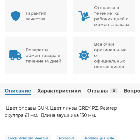
Отправка в
Гарантия
течение 1-2
качества
рабочих дней с
момента заказа
Все очки
Возврат и
оригинальные,
обмен товара в
от
течение 14 дней
официальных
поставщиков
Описание
Характеристики
Отзывы
Вопро
0
Цвет оправы GUN. Цвет линзы GREY PZ. Размер
окуляра 61 мм. Длина заушника 130 мм.
Очки Polaroid P4409B
Polaroid
Коллекция 2014