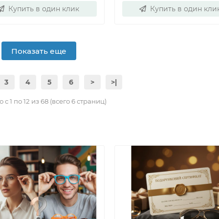
Купить в один клик
Купить в один кли
Показать еще
3
4
5
6
>
>|
с 1 по 12 из 68 (всего 6 страниц)