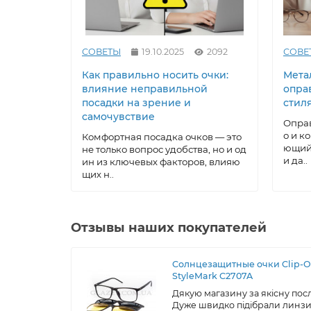
СОВЕТЫ
19.10.2025
2092
СОВЕ
Как правильно носить очки:
Метал
влияние неправильной
опра
посадки на зрение и
стил
самочувствие
Оправ
о и к
Комфортная посадка очков — это
ющий 
не только вопрос удобства, но и од
и да..
ин из ключевых факторов, влияю
щих н..
Отзывы наших покупателей
Солнцезащитные очки Clip-
StyleMark C2707A
Дякую магазину за якісну посл
Дуже швидко підібрали линзи