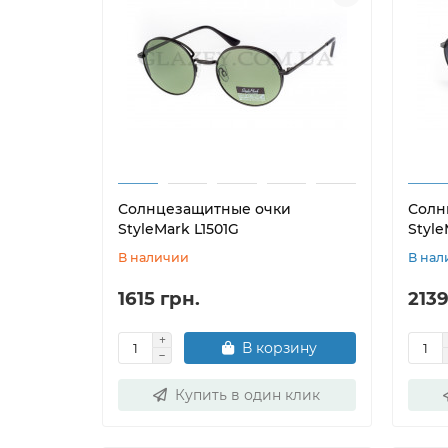
Солнцезащитные очки
Солн
StyleMark L1501G
Style
В наличии
В нал
1615 грн.
2139
В корзину
Купить в один клик