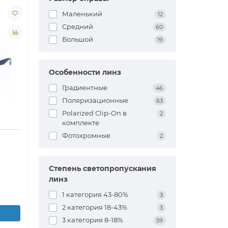
Маленький
12
Средний
60
Большой
19
Особенности линз
Градиентные
46
Поляризационные
63
Polarized Clip-On в
2
комплекте
Фотохромные
2
Степень светопропускания
линз
1 категория 43-80%
3
2 категория 18-43%
3
у
3 категория 8-18%
59