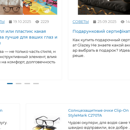
ТЫ
19.10.2025
2229
СОВЕТЫ
25.09.2025
1
л или пластик: какая
Подарунковий сертифікат
ва лучше для ваших глаз и
Как купить подарочный сер
я
ат Glazey Не знаете какой ак
ар выбрать в подарок? Иде
а — не только часть стиля, н
реше..
онструктивный элемент, влия
на комфорт, долговечность
On
Солнцезащитные очки Clip-On
StyleMark C2707A
угу.
Чудові окуляри, для водія саме т
.
швидко відправили, все добре .