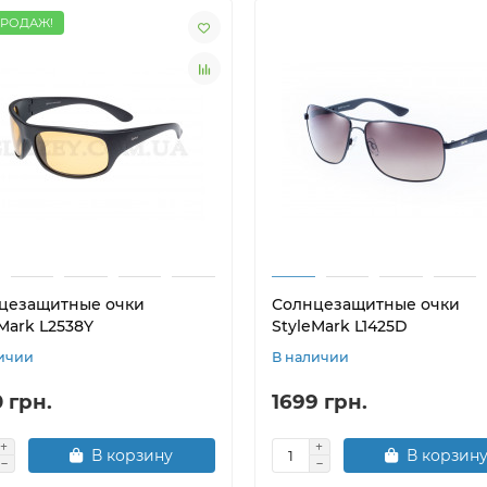
ПРОДАЖ!
цезащитные очки
Солнцезащитные очки
Mark L2538Y
StyleMark L1425D
ичии
В наличии
 грн.
1699 грн.
В корзину
В корзин