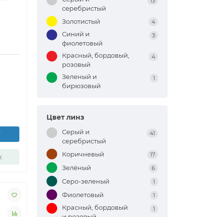
13
серебристый
Золотистый
4
Синий и
3
фиолетовый
Красный, бордовый,
4
розовый
Зеленый и
1
бирюзовый
Цвет линз
Серый и
у
41
серебристый
Коричневый
17
к
Зелёный
6
Серо-зеленый
1
Фиолетовый
1
Красный, бордовый
1
и розовый