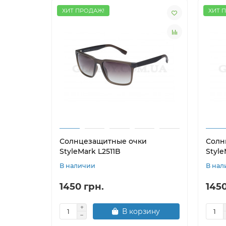
ХИТ ПРОДАЖ!
ХИТ 
Солнцезащитные очки
Солн
StyleMark L2511B
Style
В наличии
В нал
1450 грн.
1450
В корзину