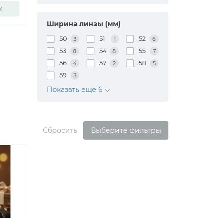
к
Ширина линзы (мм)
50
51
52
3
1
6
53
54
55
8
8
7
56
57
58
4
2
5
59
3
Показать еще 6
Сбросить
Выберите фильтры