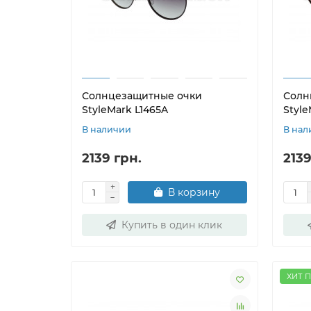
Солнцезащитные очки
Солн
StyleMark L1465A
Style
В наличии
В нал
2139 грн.
2139
В корзину
Купить в один клик
ХИТ 