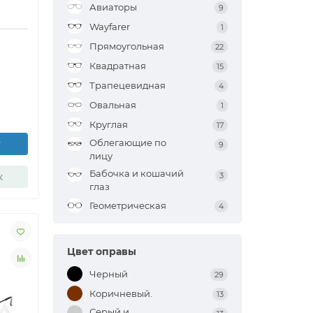
Авиаторы
9
Wayfarer
1
Прямоугольная
22
Квадратная
15
Трапецевидная
4
Овальная
1
Круглая
17
Облегающие по
у
9
лицу
Бабочка и кошачий
к
3
глаз
Геометрическая
4
Цвет оправы
Черный
29
Коричневый.
13
Серый и