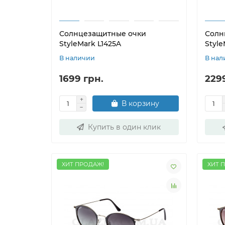
Солнцезащитные очки
Солн
StyleMark L1425A
Style
В наличии
В нал
1699 грн.
229
В корзину
Купить в один клик
ХИТ ПРОДАЖ!
ХИТ 