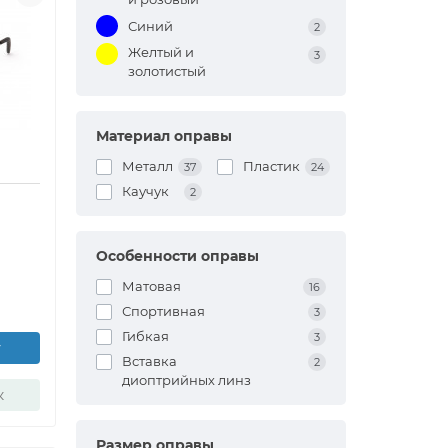
Синий
2
Желтый и
3
золотистый
Материал оправы
Металл
Пластик
37
24
Каучук
2
Особенности оправы
Матовая
16
Спортивная
3
Гибкая
3
у
Вставка
2
диоптрийных линз
к
Размер оправы