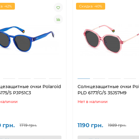
а -42%
Скидка -40%
цезащитные очки Polaroid
Солнцезащитные очки Pol
175/S PJP51C3
PLD 6177/G/S 35J57M9
 наличии
Нет в наличии
 грн.
1190 грн.
1719 грн.
1989 грн.