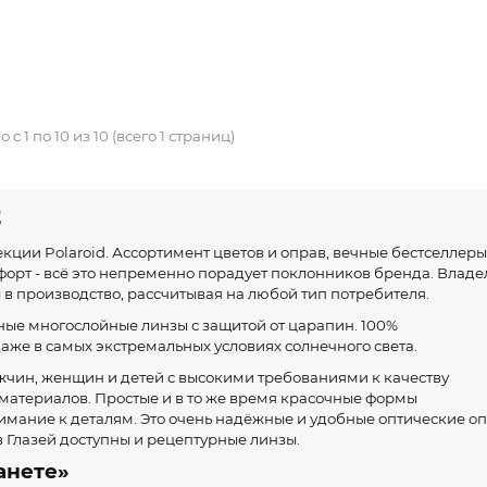
 с 1 по 10 из 10 (всего 1 страниц)
2
екции Polaroid. Ассортимент цветов и оправ, вечные бестселлеры
орт - всё это непременно порадует поклонников бренда. Влад
в производство, рассчитывая на любой тип потребителя.
ные многослойные линзы с защитой от царапин. 100%
е в самых экстремальных условиях солнечного света.
жчин, женщин и детей с высокими требованиями к качеству
 материалов. Простые и в то же время красочные формы
мание к деталям. Это очень надёжные и удобные оптические о
в Глазей доступны и рецептурные линзы.
анете»