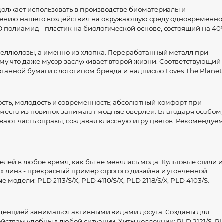
должает использовать в производстве биоматериалы и
щению нашего воздействия на окружающую среду одновременно
полиамид - пластик на биологической основе, состоящий на 40
целлюлозы, а именно из хлопка. Переработанный металл при
му что даже мусор заслуживает второй жизни. Соответствующий
танной бумаги с логотипом бренда и надписью Loves The Planet
ость, молодость и современность; абсолютный комфорт при
е место из новинок занимают модные оверлеи. Благодаря особом
ают часть оправы, создавая классную игру цветов. Рекомендуе
ей в любое время, как бы не менялась мода. Культовые стили 
х линз - прекрасный пример строгого дизайна и утончённой
одели: PLD 2113/S/X, PLD 4110/S/X, PLD 2118/S/X, PLD 4103/S.
денцией заниматься активными видами досуга. Созданы для
ствам удобны в любой ситуации. Хиты коллекции: PLD 2121/S, P