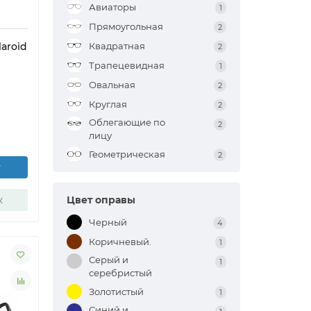
Авиаторы
1
Прямоугольная
2
Квадратная
aroid
2
Трапецевидная
1
Овальная
2
Круглая
2
Облегающие по
2
лицу
Геометрическая
2
у
к
Цвет оправы
Черный
4
Коричневый.
1
Серый и
1
серебристый
Золотистый
1
Синий и