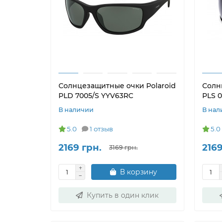
Солнцезащитные очки Polaroid
Солн
PLD 7005/S YYV63RC
PLS 
В наличии
В нал
5.0
1 отзыв
5.0
2169 грн.
2169
3169 грн.
В корзину
Купить в один клик