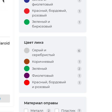
1
фиолетовый
Красный, бордовый,
1
розовый
Зеленый и
1
бирюзовый
Цвет линз
aroid
Серый и
6
серебристый
Коричневый
1
Зелёный
2
Фиолетовый
1
Красный, бордовый
1
и розовый
е
Материал оправы
Металл
Пластик
2
7