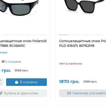
цезащитные очки Polaroid
Солнцезащитные очки Pol
07886 9CA66RC
PLD 6160/S 80762M9
ичии
5 отзывов
Нет в наличии
 грн.
3169 грн.
1870 грн.
2199 грн.
В корзину
Купить в один клик
Наличие уточняйт