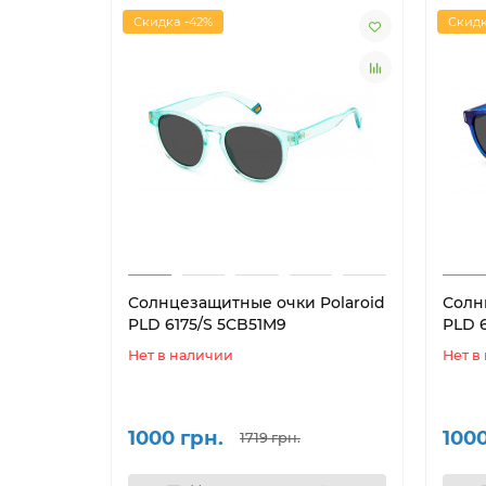
Скидка -42%
Скидк
Солнцезащитные очки Polaroid
Солн
PLD 6175/S 5CB51M9
PLD 6
Нет в наличии
Нет в
1000 грн.
1000
1719 грн.