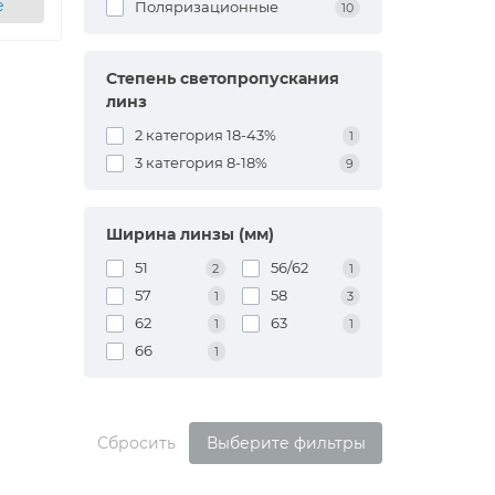
е
Поляризационные
10
Степень светопропускания
линз
2 категория 18-43%
1
3 категория 8-18%
9
Ширина линзы (мм)
51
56/62
2
1
57
58
1
3
62
63
1
1
66
1
Сбросить
Выберите фильтры