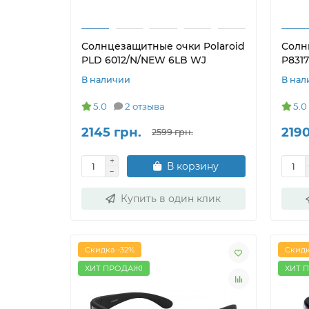
Солнцезащитные очки Polaroid
Солн
PLD 6012/N/NEW 6LB WJ
P831
В наличии
В нал
5.0
2 отзыва
5.0
2145 грн.
2190
2599 грн.
В корзину
Купить в один клик
Скидка -32%
Скидк
ХИТ ПРОДАЖ!
ХИТ 