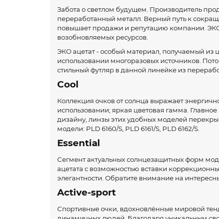
Забота о светлом будущем. Производитель про
переработанный металл. Верный путь к сокра
повышает продажи и репутацию компании. ЭКО 
возобновляемых ресурсов.
ЭКО ацетат - особый материал, получаемый из 
использовании многоразовых источников. Пото
стильный футляр в данной линейке из перерабо
Cool
Коллекция очков от солнца выражает энергичн
использовании; яркая цветовая гамма. Главно
дизайну, линзы этих удобных моделей перекрыв
модели: PLD 6160/S, PLD 6161/S, PLD 6162/S.
Essential
Сегмент актуальных солнцезащитных форм модел
ацетата с возможностью вставки коррекционны
элегантности. Обратите внимание на интересные м
Active-sport
Спортивные очки, вдохновлённые мировой тен
динамичных людей. Благодаря уникальным свой