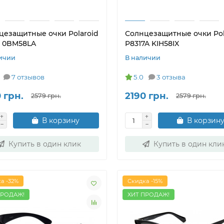
цезащитные очки Polaroid
Солнцезащитные очки Pol
7 0BM58LA
P8317A KIH58IX
ичии
В наличии
7 отзывов
5.0
3 отзыва
 грн.
2190 грн.
2579 грн.
2579 грн.
В корзину
В корзин
Купить в один клик
Купить в один кли
а -32%
Скидка -15%
ПРОДАЖ!
ХИТ ПРОДАЖ!