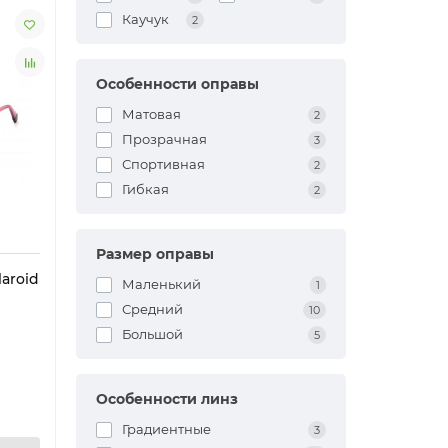
Каучук
2
Особенности оправы
Матовая
2
Прозрачная
3
Спортивная
2
Гибкая
2
Размер оправы
aroid
Маленький
1
Средний
10
Большой
5
Особенности линз
Градиентные
3