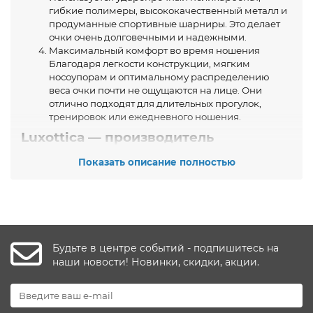
гибкие полимеры, высококачественный металл и
продуманные спортивные шарниры. Это делает
очки очень долговечными и надежными.
Максимальный комфорт во время ношения
Благодаря легкости конструкции, мягким
носоупорам и оптимальному распределению
веса очки почти не ощущаются на лице. Они
отлично подходят для длительных прогулок,
тренировок или ежедневного ношения.
Luxottica — производитель
солнцезащитных очков PRADA
SPORT
Показать описание полностью
Все модели PRADA SPORT производит компания
Luxottica – международный лидер в сфере оптических
технологий и премиальных брендов. Именно Luxottica
отвечает за дизайн, производство, качество и
подлинность каждой пары очков PRADA SPORT.
Будьте в центре событий - подпишитесь на
Производство расположено в Италии, где каждые очки
наши новости! Новинки, скидки, акции.
проходят многоуровневый контроль. Компания
использует инновационные материалы, спортивные
технологии и оптические решения, обеспечивающие