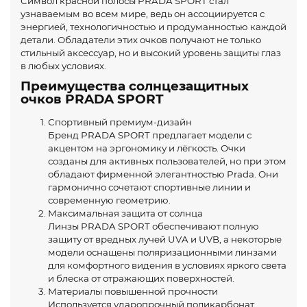
Символ красной полосы PRADA SPORT стал
узнаваемым во всем мире, ведь он ассоциируется с
энергией, технологичностью и продуманностью каждой
детали. Обладатели этих очков получают не только
стильный аксессуар, но и высокий уровень защиты глаз
в любых условиях.
Преимущества солнцезащитных
очков PRADA SPORT
Спортивный премиум-дизайн
Бренд PRADA SPORT предлагает модели с
акцентом на эргономику и лёгкость. Очки
созданы для активных пользователей, но при этом
обладают фирменной элегантностью Prada. Они
гармонично сочетают спортивные линии и
современную геометрию.
Максимальная защита от солнца
Линзы PRADA SPORT обеспечивают полную
защиту от вредных лучей UVA и UVB, а некоторые
модели оснащены поляризационными линзами
для комфортного видения в условиях яркого света
и блеска от отражающих поверхностей.
Материалы повышенной прочности
Используется ударопрочный поликарбонат,