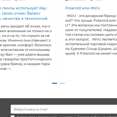
е линзы использует Ray-
Polaroid или INVU
 своих очках: баланс
INVU - это дочерний бренд 
, качества и технологий
oid? Что лучше: Polaroid или
U? Эти вопросы мы постоянн
 речь заходит об очках, мы о
шим от покупателей. Надеем
ем внимание не только на о
той статье мы сможем дать о
 но и на то, что скрыто за не
а этот вопрос. INVU являетс
инзы. Именно они отвечают з
остоятельной торговой марк
е зрение, комфорт, безопасн
iss Eyewear Group (Цюрих, 
и впечатление от использова
ария). К Polaroid не имеет ни
Ray-Ban — уже давно вышед
а пределы простого модного
суара бренд, и каждая пара
чков —..