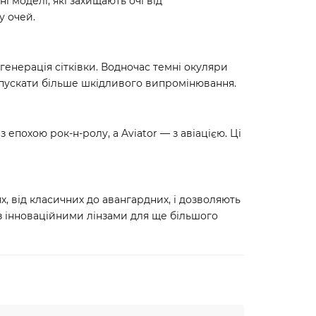
 моделі, які захищають очі від
у очей.
генерація сітківки. Водночас темні окуляри
опускати більше шкідливого випромінювання.
епохою рок-н-ролу, а Aviator — з авіацією. Ці
х, від класичних до авангардних, і дозволяють
 з інноваційними лінзами для ще більшого