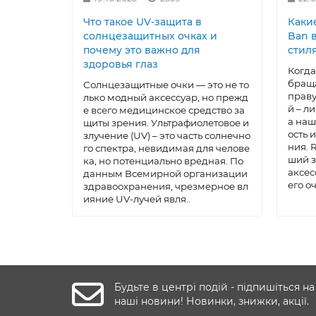
Что такое UV-защита в
Каки
солнцезащитных очках и
Ban в
почему это важно для
стиля
здоровья глаз
Когда
браща
Солнцезащитные очки — это не то
праву,
лько модный аксессуар, но прежд
й – л
е всего медицинское средство за
а наш
щиты зрения. Ультрафиолетовое и
ость 
злучение (UV) – это часть солнечно
ния. 
го спектра, невидимая для челове
ший з
ка, но потенциально вредная. По
аксес
данным Всемирной организации
его о
здравоохранения, чрезмерное вл
ияние UV-лучей явля..
Будьте в центрі подій - підпишіться на
наші новини! Новинки, знижки, акції.