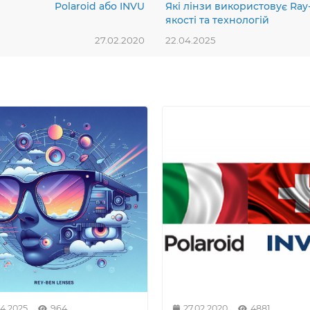
Polaroid або INVU
Які лінзи використовує Ray-
якості та технологій
27.02.2020
22.04.2025
04.2025
964
27.02.2020
4881