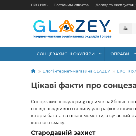
ПРО НАС
Постійним клієнтам
Догляд та експлуатаці
СОНЦЕЗАХИСНІ ОКУЛЯРИ
ОПРАВИ
Блог інтернет-магазина GLAZEY
ЕКСПЛУ
Цікаві факти про сонцез
Сонцезахисні окуляри є одним з найбільш поп
очі від шкідливого впливу ультрафіолетових п
історія багата на цікаві моменти, а сучасний 
кожного смаку.
Стародавній захист