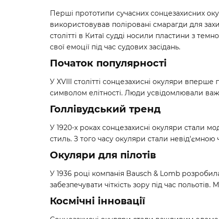
Перші прототипи сучасних сонцезахисних оку
використовував поліровані смарагди для захист
столітті в Китаї судді носили пластини з темн
свої емоції під час судових засідань.
Початок популярності
У XVIII столітті сонцезахисні окуляри вперше
символом елітності. Люди усвідомлювали важли
Голлівудський тренд
У 1920-х роках сонцезахисні окуляри стали мо
стиль. З того часу окуляри стали невід'ємною 
Окуляри для пілотів
У 1936 році компанія Bausch & Lomb розробила
забезпечувати чіткість зору під час польотів.
Космічні інновації