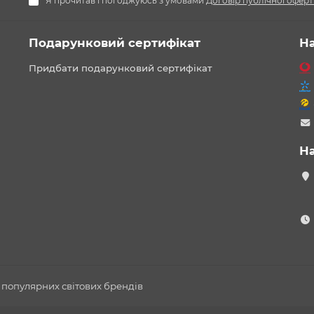
Я прочитав і погоджуюсь з умовами
Договір публічної оферт
Подарунковий сертифікат
Н
Придбати подарунковий сертифікат
Н
 популярних світових брендів