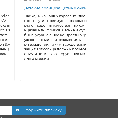
Детские солнцезащитные очки
Солнцез
Polar
Каждый из наших взрослых клие
СТРОЕН
 INV
нтов ощутил преимущества комфо
ЛИНЗЫ I
о слы
рта от ношения качественных сол
D Ультра
ся в э
нцезащитных очков. Легкие и удо
ы INVU ™
твет н
бные, улучшающие контрасты окр
денное к
я сам
ужающего мира и незаменимые п
о технол
ой Sw
ри вождении. Такими средствами
в сочета
Швейц
защиты от солнца должны пользов
ством. Д
как..
аться и дети. Сквозь хрусталик ма
го п..
лыша максим..
Оформити підписку