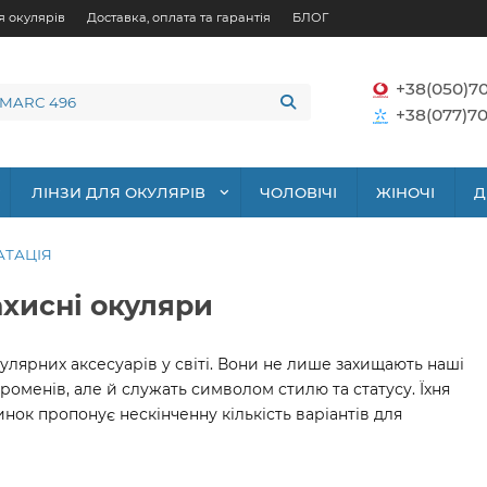
я окулярів
Доставка, оплата та гарантія
БЛОГ
+38(050)7
+38(077)70
ЛІНЗИ ДЛЯ ОКУЛЯРІВ
ЧОЛОВІЧІ
ЖІНОЧІ
Д
АТАЦІЯ
ахисні окуляри
улярних аксесуарів у світі. Вони не лише захищають наші
роменів, але й служать символом стилю та статусу. Їхня
ринок пропонує нескінченну кількість варіантів для