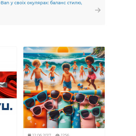
Ban у своїх окулярах: баланс стилю,
12.06.2017
1256
16.05.20