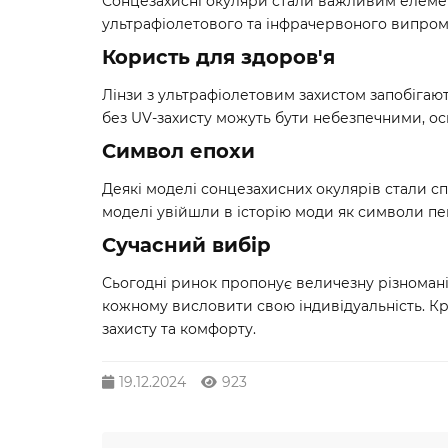
Сонцезахисні окуляри стали важливим елемент
ультрафіолетового та інфрачервоного випромі
Користь для здоров'я
Лінзи з ультрафіолетовим захистом запобігаю
без UV-захисту можуть бути небезпечними, о
Символ епохи
Деякі моделі сонцезахисних окулярів стали сп
моделі увійшли в історію моди як символи пе
Сучасний вибір
Сьогодні ринок пропонує величезну різноманіт
кожному висловити свою індивідуальність. Кр
захисту та комфорту.
19.12.2024
923