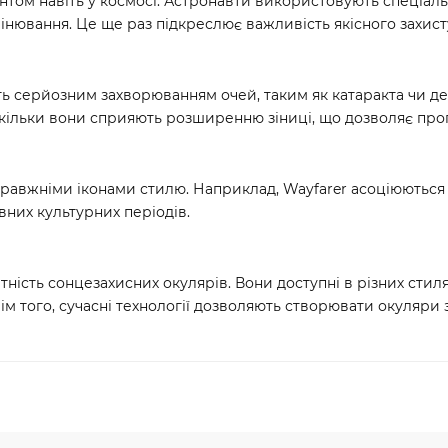
ом навіть у космосі. Астронавти використовують спеціальні
нювання. Це ще раз підкреслює важливість якісного захист
ть серйозним захворюванням очей, таким як катаракта чи де
скільки вони сприяють розширенню зіниці, що дозволяє пр
равжніми іконами стилю. Наприклад, Wayfarer асоціюються з 
вних культурних періодів.
ність сонцезахисних окулярів. Вони доступні в різних стиля
ім того, сучасні технології дозволяють створювати окуляри