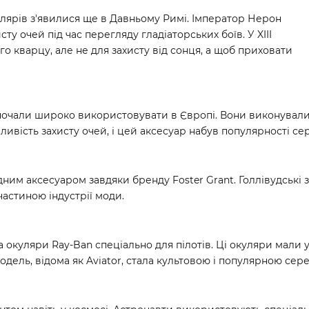
лярів з'явилися ще в Давньому Римі. Імператор Нерон
у очей під час перегляду гладіаторських боїв. У XIII
ого кварцу, але не для захисту від сонця, а щоб приховати
 почали широко використовувати в Європі. Вони виконували 
вість захисту очей, і цей аксесуар набув популярності сер
дним аксесуаром завдяки бренду Foster Grant. Голлівудські 
частиною індустрії моди.
 окуляри Ray-Ban спеціально для пілотів. Ці окуляри мали у
 Модель, відома як Aviator, стала культовою і популярною сер